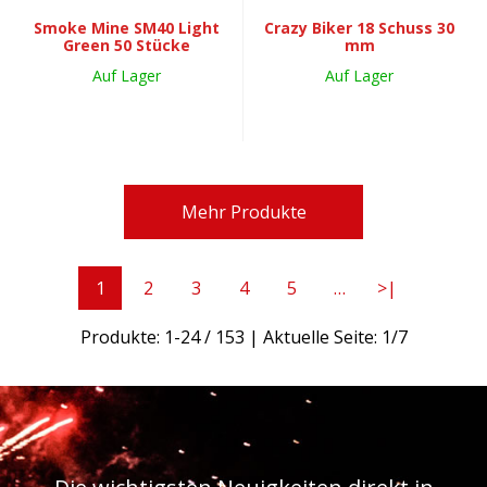
Smoke Mine SM40 Light
Crazy Biker 18 Schuss 30
Green 50 Stücke
mm
Auf Lager
Auf Lager
Mehr Produkte
1
2
3
4
5
…
>|
Produkte:
1
-
24
/
153
| Aktuelle Seite:
1
/
7