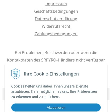
Impressum
Geschäftsbedingungen
Datenschutzerklärung
Widerrufsrecht
Zahlungsbedingungen
Bei Problemen, Beschwerden oder wenn die
Kontaktdaten des SRPYRO-Händlers nicht verfügbar
sind, können Sie eine E-Mail an unsere Zentrale
Ihre Cookie-Einstellungen
senden: smitala@srpyro.com
Cookies helfen uns dabei, Ihnen unsere Dienste
anzubieten. Sie ermöglichen es uns, Ihre Präferenzen
© 2026 srpyro-de •
NextShop
&
e-shop Pohoda Connector
by
NextCom s.r.o.
zu erkennen und zu speichern.
Akzeptieren