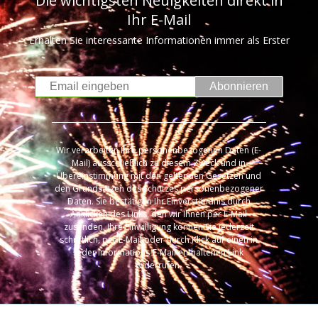
Die wichtigsten Neuigkeiten direkt in
Ihr E-Mail
Erhalten Sie interessante Informationen immer als Erster
Abonnieren
Wir verarbeiten Ihre personenbezogenen Daten (E-
Mail) ausschließlich zu diesem Zweck und in
Übereinstimmung mit den geltenden Gesetzen und
den Grundsätzen des Schutzes personenbezogener
Daten. Sie bestätigen Ihr Einverständnis durch
Anklicken des Links, den wir Ihnen per E-Mail
zusenden. Ihre Einwilligung können Sie jederzeit
schriftlich, per E-Mail oder durch Klick auf einen in
jeder Informations-E-Mail enthaltenen Link
widerrufen.